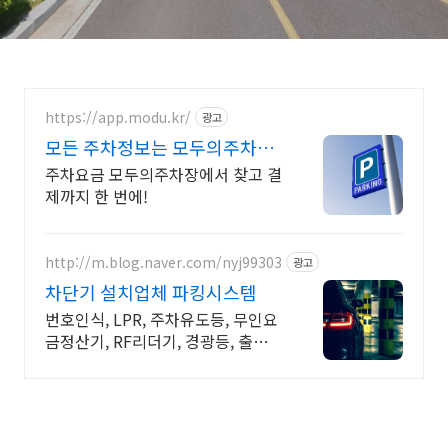
https://app.modu.kr/
광고
모든 주차정보는 모두의주차장
검색부터 결제까지 한번에!
주차요금 모두의주차장에서 찾고 결
제까지 한 번에!
http://m.blog.naver.com/nyj99303
광고
차단기 설치업체 파킹시스템
번호인식, LPR, 주차유도등, 무인요
금정산기, RF리더기, 경광등, 출차주
의등