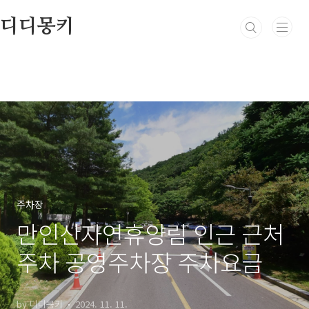
본문 바로가기
디디몽키
주차장
만인산자연휴양림 인근 근처
주차 공영주차장 주차요금
by 디디몽키
2024. 11. 11.