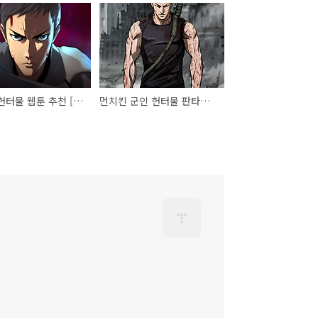
먼치킨 헌터물 웹툰 추천 [레이드]
먼치킨 군인 헌터물 판타지 완결 웹툰 추천 [최초의 헌터]