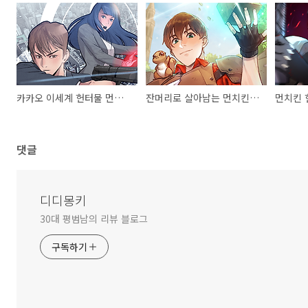
카카오 이세계 헌터물 먼치킨 추천 웹툰, 다른 세계에서 주워왔습니다
잔머리로 살아남는 먼치킨 판타지 성장 웹툰 [던전리셋]
댓글
디디몽키
30대 평범남의 리뷰 블로그
구독하기