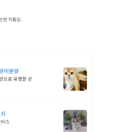
만한 작품임.
양이분양
양으로 유명한 곳
있지
서비스