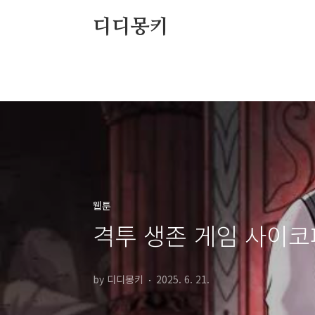
본문 바로가기
디디몽키
웹툰
격투 생존 게임 사이코
by 디디몽키
2025. 6. 21.